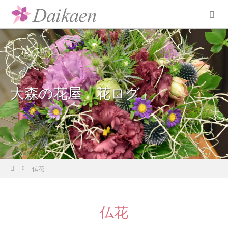
大森の花屋「花ログ」
ホーム
仏花
仏花